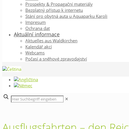
Prospekty & Propagační materiály
Bezplatný přístup k internetu
Stání pro obytná auta u Aquaparku Karoli
Impresum
Ochrana dat
Aktuální informace
Aktuelles aus Waldkirchen
Kalendář akcí
Webcams
Počasí a sněhové zpravodajství
✕
Ausflugsfahrten – den Re