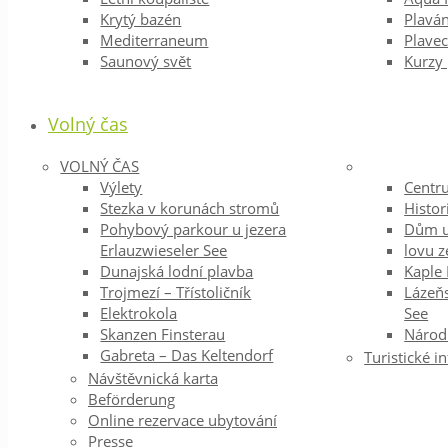
Krytý bazén
Plaván
Mediterraneum
Plavec
Saunový svět
Kurzy 
Volný čas
VOLNÝ ČAS
Výlety
Centr
Stezka v korunách stromů
Histor
Pohybový parkour u jezera
Dům u
Erlauzwieseler See
lovu 
Dunajská lodní plavba
Kaple 
Trojmezí – Třístoličník
Lázeňs
Elektrokola
See
Skanzen Finsterau
Národn
Gabreta – Das Keltendorf
Turistické 
Návštěvnická karta
Beförderung
Online rezervace ubytování
Presse