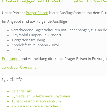
Unser Partner
Prager Reisen
bietet Ausflugsfahrten mit dem Bus z
Im Angebot sind u.A. folgende Ausflüge
verschiedene Tagesradtouren mit Radanhänger, z.B. an d
Playmobil Funpark in Zirndorf
Tiergarten Straubing
Knödelsfest St. Johann / Tirol
u.v.m.
Programm
und Anmeldung direkt bei Prager Reisen in Freyun
zurück zur Übersicht
Quickinfo
Kalendář akcí
Vyhledávání & Rezervace ubytování
Turistické informační centrum
Počasí a sněhové zpravodajství