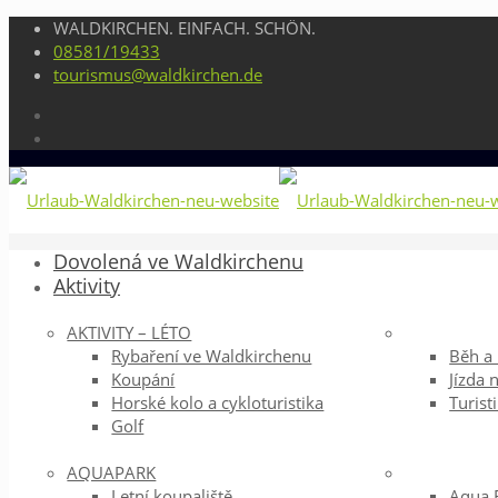
WALDKIRCHEN. EINFACH. SCHÖN.
08581/19433
tourismus@waldkirchen.de
Dovolená ve Waldkirchenu
Aktivity
AKTIVITY – LÉTO
Rybaření ve Waldkirchenu
Běh a
Koupání
Jízda 
Horské kolo a cykloturistika
Turist
Golf
AQUAPARK
Letní koupaliště
Aqua F