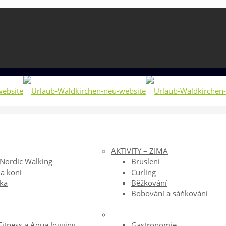
AKTIVITY – ZIMA
 Nordic Walking
Bruslení
na koni
Curling
ika
Běžkování
Bobování a sáňkování
itness a Aqua Jogging
Gastronomie