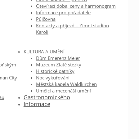
Otevírací doba, ceny a harmonogram
Informace pro pořadatele
Půjčovna
Kontakty a příjezd – Zimní stadion
Karoli
KULTURA A UMĚNÍ
Dům Emerenz Meier
koňským
Muzeum Zlaté stezky
Historické patníky
man City
Noc vykuřování
Městská kapela Waldkirchen
Umělci a mecenáši umění
Gastronomického
au
Informace