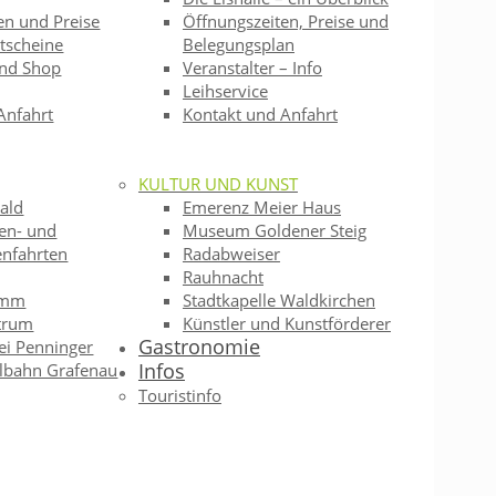
en und Preise
Öffnungszeiten, Preise und
tscheine
Belegungsplan
und Shop
Veranstalter – Info
Leihservice
Anfahrt
Kontakt und Anfahrt
KULTUR UND KUNST
ald
Emerenz Meier Haus
en- und
Museum Goldener Steig
enfahrten
Radabweiser
Rauhnacht
amm
Stadtkapelle Waldkirchen
trum
Künstler und Kunstförderer
Gastronomie
ei Penninger
Infos
bahn Grafenau
Touristinfo