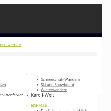
Schneeschuh-Wandern
eßen
Ski und Snowboard
Winterwandern
Karoli-Welt
chlittenfahren
EISHALLE
Die Eishalle – ein Überblick