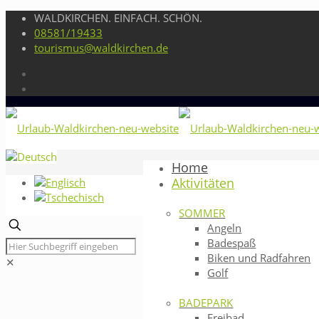
WALDKIRCHEN. EINFACH. SCHÖN.
08581/19433
tourismus@waldkirchen.de
Home
Aktivitäten
SOMMER
Angeln
Badespaß
Biken und Radfahren
✕
Golf
BADEPARK
Freibad