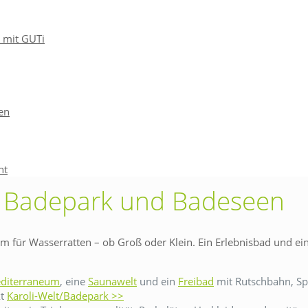
 mit GUTi
en
ht
 – Badepark und Badeseen
 für Wasserratten – ob Groß oder Klein. Ein Erlebnisbad und ein
diterraneum
, eine
Saunawelt
und ein
Freibad
mit Rutschbahn, S
kt
Karoli-Welt/Badepark >>