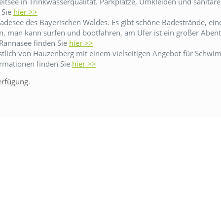
zeitsee in Trinkwasserqualität. Parkplätze, Umkleiden und sanitär
 Sie
hier >>
 Badesee des Bayerischen Waldes. Es gibt schöne Badestrände, ei
man kann surfen und bootfahren, am Ufer ist ein großer Abenteu
 Rannasee finden Sie
hier >>
ordöstlich von Hauzenberg mit einem vielseitigen Angebot für Sc
ormationen finden Sie
hier >>
erfügung.