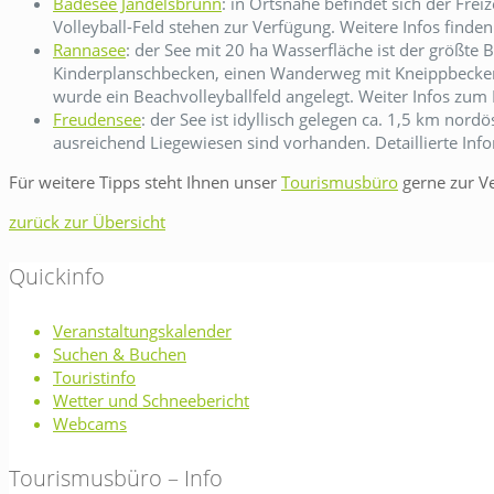
Badesee Jandelsbrunn
: in Ortsnähe befindet sich der Frei
Volleyball-Feld stehen zur Verfügung. Weitere Infos finden
Rannasee
: der See mit 20 ha Wasserfläche ist der größte
Kinderplanschbecken, einen Wanderweg mit Kneippbecken, 
wurde ein Beachvolleyballfeld angelegt. Weiter Infos zum
Freudensee
: der See ist idyllisch gelegen ca. 1,5 km n
ausreichend Liegewiesen sind vorhanden. Detaillierte Inf
Für weitere Tipps steht Ihnen unser
Tourismusbüro
gerne zur V
zurück zur Übersicht
Quickinfo
Veranstaltungskalender
Suchen & Buchen
Touristinfo
Wetter und Schneebericht
Webcams
Tourismusbüro – Info