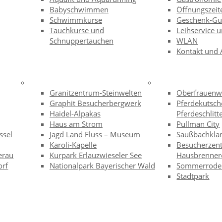
Babyschwimmen
Öffnungszeit
Schwimmkurse
Geschenk-Gu
Tauchkurse und
Leihservice 
Schnuppertauchen
WLAN
Kontakt und 
Granitzentrum-Steinwelten
Oberfrauenw
Graphit Besucherbergwerk
Pferdekutsch
Haidel-Alpakas
Pferdeschlitt
Haus am Strom
Pullman City
ssel
Jagd Land Fluss – Museum
Saußbachkl
Karoli-Kapelle
Besucherzen
erau
Kurpark Erlauzwieseler See
Hausbrenner
orf
Nationalpark Bayerischer Wald
Sommerrodel
Stadtpark