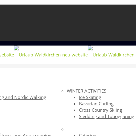
WINTER ACTIVITIES
ng and Nordic Walking
Ice Skating
Bavarian Curling
g
Cross Country Skiing
Sledding and Tobogganing
fitness and Aqua running
Catering