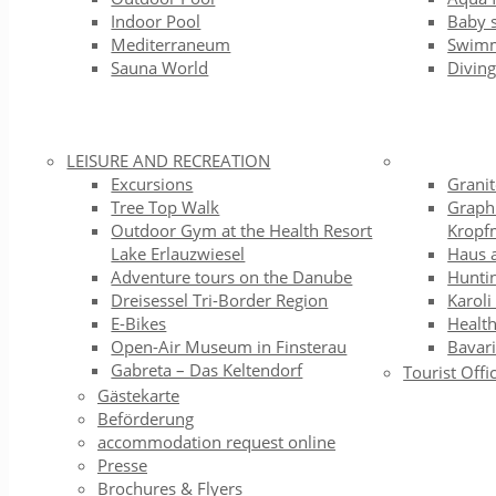
Indoor Pool
Baby 
Mediterraneum
Swimm
Sauna World
Diving
LEISURE AND RECREATION
Excursions
Grani
Tree Top Walk
Graph
Outdoor Gym at the Health Resort
Kropf
Lake Erlauzwiesel
Haus 
Adventure tours on the Danube
Hunti
Dreisessel Tri-Border Region
Karoli
E-Bikes
Health
Open-Air Museum in Finsterau
Bavari
Gabreta – Das Keltendorf
Tourist Offi
Gästekarte
Beförderung
accommodation request online
Presse
Brochures & Flyers