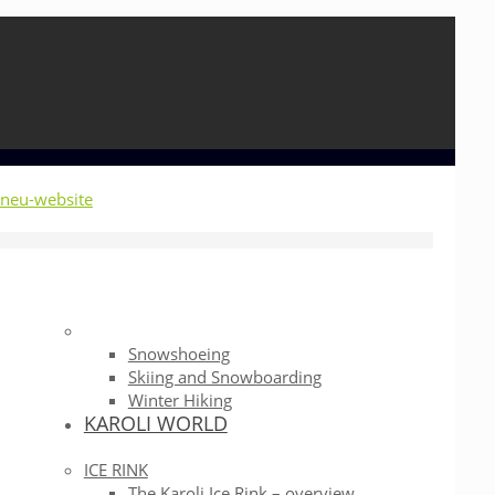
Snowshoeing
Skiing and Snowboarding
Winter Hiking
KAROLI WORLD
ICE RINK
The Karoli Ice Rink – overview