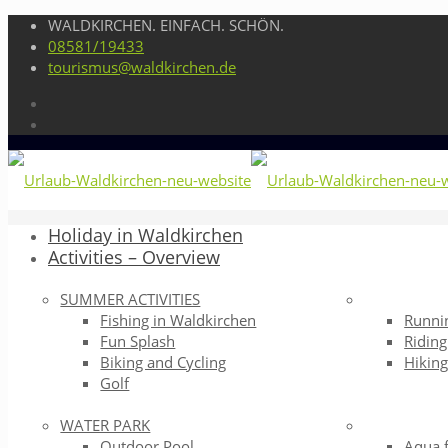
WALDKIRCHEN. EINFACH. SCHÖN.
08581/19433
tourismus@waldkirchen.de
Holiday in Waldkirchen
Activities – Overview
SUMMER ACTIVITIES
Fishing in Waldkirchen
Runni
Fun Splash
Riding
Biking and Cycling
Hikin
Golf
WATER PARK
Outdoor Pool
Aqua 