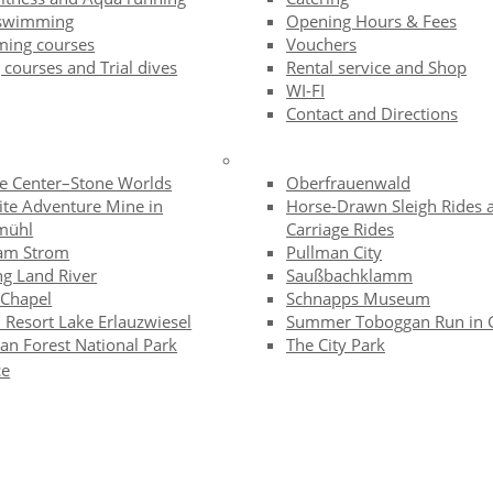
swimming
Opening Hours & Fees
ing courses
Vouchers
 courses and Trial dives
Rental service and Shop
WI-FI
Contact and Directions
te Center–Stone Worlds
Oberfrauenwald
ite Adventure Mine in
Horse-Drawn Sleigh Rides 
mühl
Carriage Rides
am Strom
Pullman City
ng Land River
Saußbachklamm
 Chapel
Schnapps Museum
 Resort Lake Erlauzwiesel
Summer Toboggan Run in 
an Forest National Park
The City Park
ce